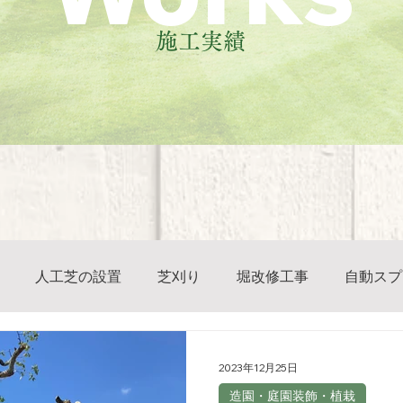
施工実績
人工芝の設置
芝刈り
堀改修工事
自動スプ
ブロック塀改修工事
2023年12月25日
造園・庭園装飾・植栽