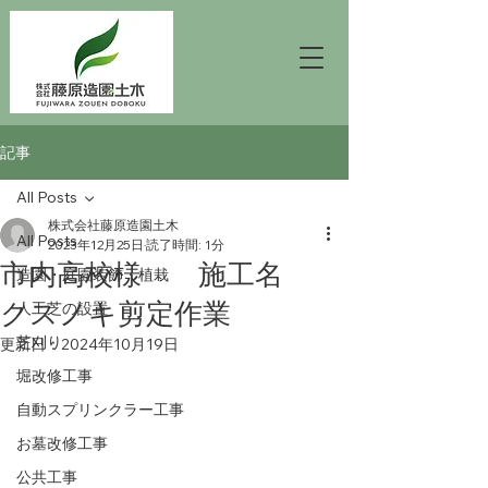
記事
All Posts
株式会社藤原造園土木
All Posts
2023年12月25日
読了時間: 1分
市内高校様 施工名
造園・庭園装飾・植栽
クスノキ剪定作業
人工芝の設置
芝刈り
更新日：
2024年10月19日
堀改修工事
自動スプリンクラー工事
お墓改修工事
公共工事